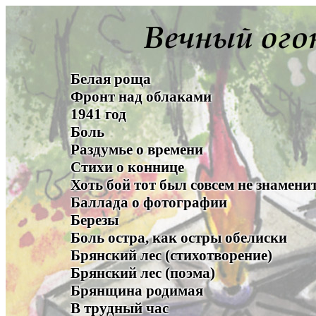
Белая роща
Фронт над облаками
1941 год
Боль
Раздумье о времени
Стихи о коннице
Хоть бой тот был совсем не знамени
Баллада о фотографии
Березы
Боль остра, как остры обелиски
Брянский лес (стихотворение)
Брянский лес (поэма)
Брянщина родимая
В трудный час